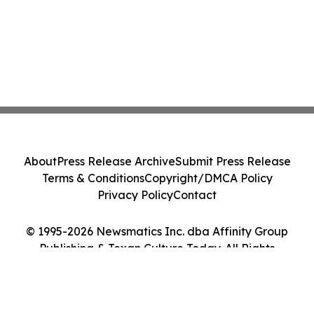
About
Press Release Archive
Submit Press Release
Terms & Conditions
Copyright/DMCA Policy
Privacy Policy
Contact
© 1995-2026 Newsmatics Inc. dba Affinity Group
Publishing & Texan Culture Today. All Rights
Reserved.
Cookie Settings / Your Privacy Choices